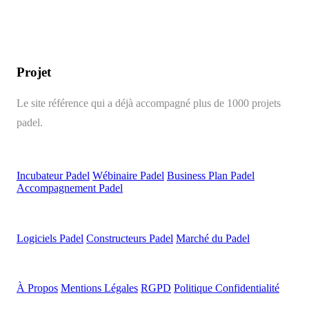
Projet
Padel
Le site référence qui a déjà accompagné plus de 1000 projets
padel.
Parcours
Incubateur Padel
Wébinaire Padel
Business Plan Padel
Accompagnement Padel
Ressources
Logiciels Padel
Constructeurs Padel
Marché du Padel
Légal
À Propos
Mentions Légales
RGPD
Politique Confidentialité