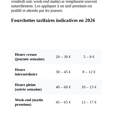
vendredi soir, week-end matin) se remplissent souvent
naturellement. Les appliquer à un tarif premium est
justifié et attendu par les joueurs.
Fourchettes tarifaires indicatives en 2026
Tarif
Prix par
Créneau
terrain /
joueur (4)
1h30
Heure creuse
20 – 30 €
5 – 8 €
(journée semaine)
Heure
30 – 45 €
8 – 12 €
intermédiaire
Heure pleine
40 – 60 €
10 – 15 €
(soirée semaine)
Week-end (matin
45 – 65 €
12 – 17 €
premium)