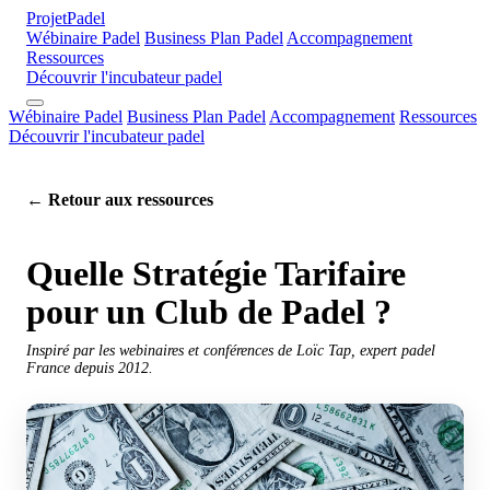
Projet
Padel
Wébinaire Padel
Business Plan Padel
Accompagnement
Ressources
Découvrir l'incubateur padel
Wébinaire Padel
Business Plan Padel
Accompagnement
Ressources
Découvrir l'incubateur padel
← Retour aux ressources
Quelle Stratégie Tarifaire
pour un Club de Padel ?
Inspiré par les webinaires et conférences de Loïc Tap, expert padel
France depuis 2012.