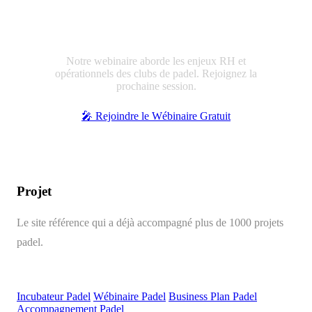
Échangez sur la gestion opérationnelle
Notre webinaire aborde les enjeux RH et
opérationnels des clubs de padel. Rejoignez la
prochaine session.
🎤 Rejoindre le Wébinaire Gratuit
Projet
Padel
Le site référence qui a déjà accompagné plus de 1000 projets
padel.
Parcours
Incubateur Padel
Wébinaire Padel
Business Plan Padel
Accompagnement Padel