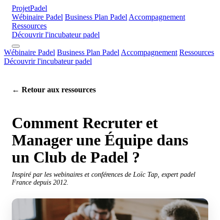
Projet
Padel
Wébinaire Padel
Business Plan Padel
Accompagnement
Ressources
Découvrir l'incubateur padel
Wébinaire Padel
Business Plan Padel
Accompagnement
Ressources
Découvrir l'incubateur padel
← Retour aux ressources
Comment Recruter et
Manager une Équipe dans
un Club de Padel ?
Inspiré par les webinaires et conférences de Loïc Tap, expert padel
France depuis 2012.