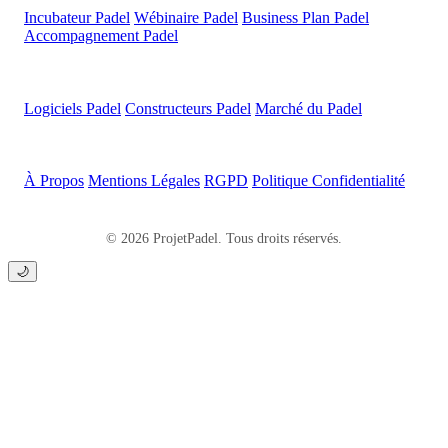
Incubateur Padel
Wébinaire Padel
Business Plan Padel
Accompagnement Padel
Ressources
Logiciels Padel
Constructeurs Padel
Marché du Padel
Légal
À Propos
Mentions Légales
RGPD
Politique Confidentialité
© 2026 ProjetPadel. Tous droits réservés.
🌙