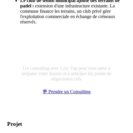
Le club de tennis municipal ajoute des terrains de
padel :
extension d'une infrastructure existante. La
commune finance les terrains, un club privé gère
l'exploitation commerciale en échange de créneaux
réservés.
Structurez votre approche avec la
collectivité
Un consulting avec Loïc Tap peut vous aider à
préparer votre dossier et à anticiper les points de
négociation clés.
💬 Prendre un Consulting
Projet
Padel