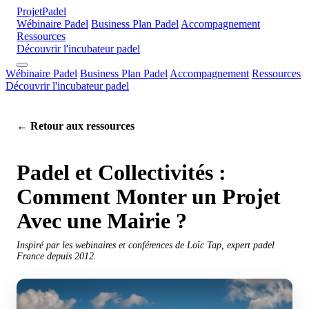
Projet
Padel
Wébinaire Padel
Business Plan Padel
Accompagnement
Ressources
Découvrir l'incubateur padel
Wébinaire Padel
Business Plan Padel
Accompagnement
Ressources
Découvrir l'incubateur padel
← Retour aux ressources
Padel et Collectivités :
Comment Monter un Projet
Avec une Mairie ?
Inspiré par les webinaires et conférences de Loïc Tap, expert padel
France depuis 2012.